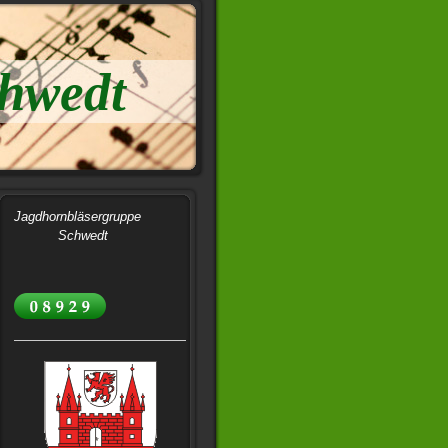
chwedt
Jagdhornbläsergruppe
Schwedt